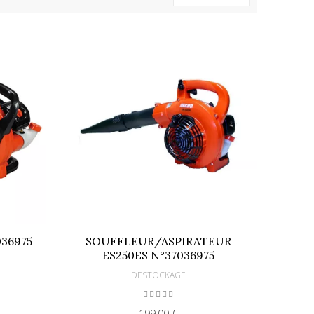
036975
SOUFFLEUR/ASPIRATEUR
ES250ES N°37036975
DESTOCKAGE
199,00 €