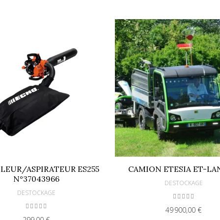
LEUR/ASPIRATEUR ES255
CAMION ETESIA ET-LA
N°37043966
DESTOCKAGE
DESTOCKAGE
49 900,00 €
299,00 €