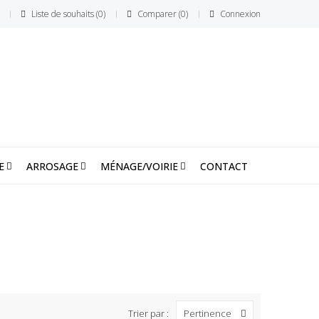
Liste de souhaits
0
Comparer
0
Connexion
E
ARROSAGE
MÉNAGE/VOIRIE
CONTACT
Trier par :
Pertinence