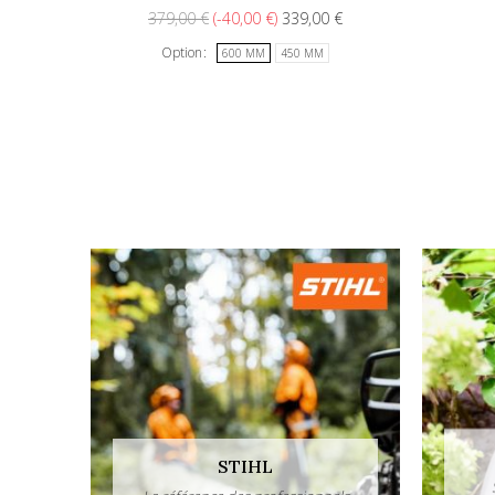
379,00 €
-40,00 €
339,00 €
Option
600 MM
450 MM
STIHL