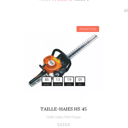
29
PROMOTION
8
5
1
3
1
8
5
8
JOURS
HEURES
MIN
SEC
TAILLE-HAIES HS 45
Taille-haies thermique