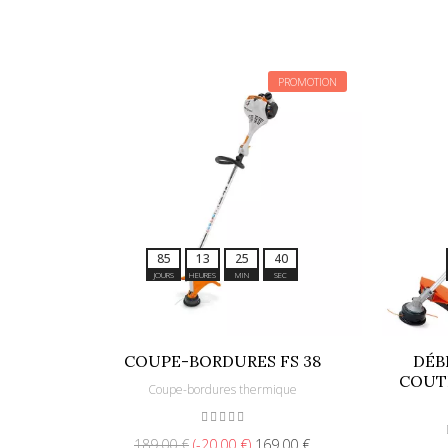
PROMOTION
8
5
1
3
2
5
3
7
JOURS
HEURES
MIN
SEC
COUPE-BORDURES FS 38
DÉB
COUTE
Coupe-bordures thermique
189,00 €
-20,00 €
169,00 €