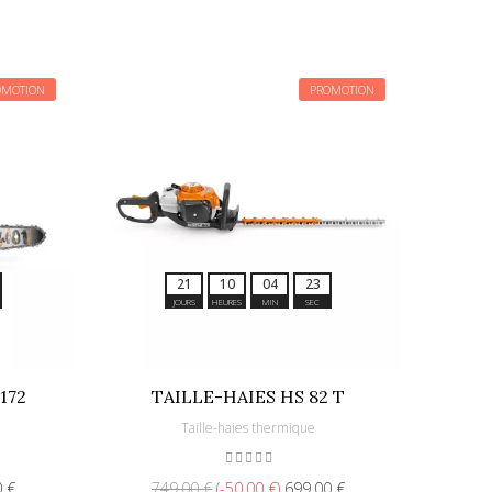
OMOTION
PROMOTION
2
1
1
0
0
4
2
0
JOURS
HEURES
MIN
SEC
172
TAILLE-HAIES HS 82 T
Taille-haies thermique
0 €
749,00 €
-50,00 €
699,00 €