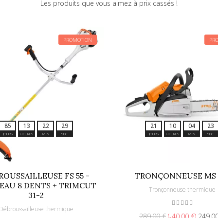
Les produits que vous aimez à prix cassés !
PROMOTION
PR
8
5
1
3
2
2
2
6
2
1
1
0
0
4
2
0
JOURS
HEURES
MIN
SEC
JOURS
HEURES
MIN
SEC
ROUSSAILLEUSE FS 55 -
TRONÇONNEUSE MS 
AU 8 DENTS + TRIMCUT
Tronçonneuse thermique
31-2
Débroussailleuse thermique
289,00 €
-40,00 €
249,0