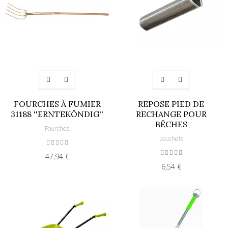
FOURCHES À FUMIER
REPOSE PIED DE
31188 ''ERNTEKÖNDIG''
RECHANGE POUR
BÊCHES
Fourches
Louchets
47,94 €
6,54 €