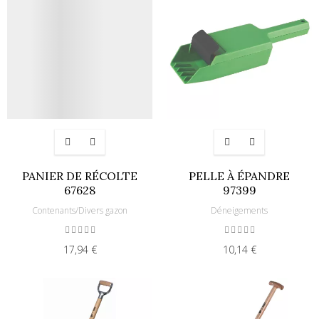
PANIER DE RÉCOLTE
PELLE À ÉPANDRE
67628
97399
Contenants/Divers gazon
Déneigements
17,94 €
10,14 €