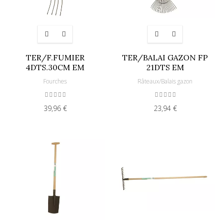
TER/F.FUMIER
TER/BALAI GAZON FP
4DTS.30CM EM
21DTS EM
Fourches
Râteaux/Balais gazon
39,96 €
23,94 €