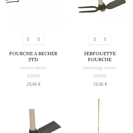
FOURCHE A BECHER
SERFOUETTE
STD
FOURCHE
Fourches bêches
Désherbage manuel
29,94 €
18,96 €