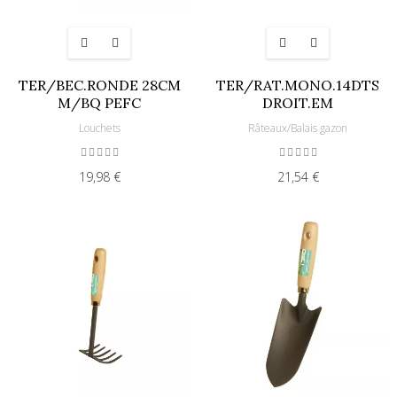
TER/BEC.RONDE 28CM
TER/RAT.MONO.14DTS
M/BQ PEFC
DROIT.EM
Louchets
Râteaux/Balais gazon
19,98 €
21,54 €