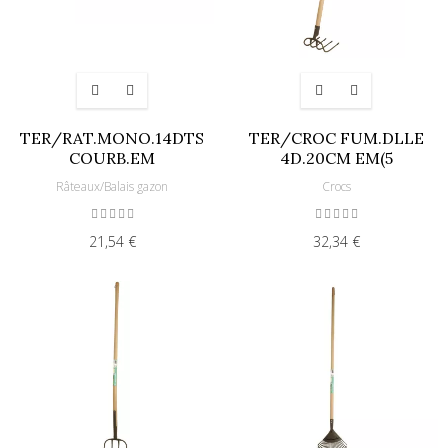
TER/RAT.MONO.14DTS
TER/CROC FUM.DLLE
COURB.EM
4D.20CM EM(5
Râteaux/Balais gazon
Crocs
21,54 €
32,34 €