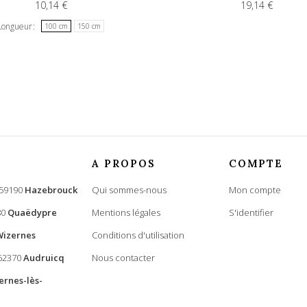
10,14 €
19,14 €
Longueur
100 cm
150 cm
A PROPOS
COMPTE
 59190
Hazebrouck
Qui sommes-nous
Mon compte
80
Quaëdypre
Mentions légales
S'identifier
Wizernes
Conditions d'utilisation
 62370
Audruicq
Nous contacter
ernes-lès-