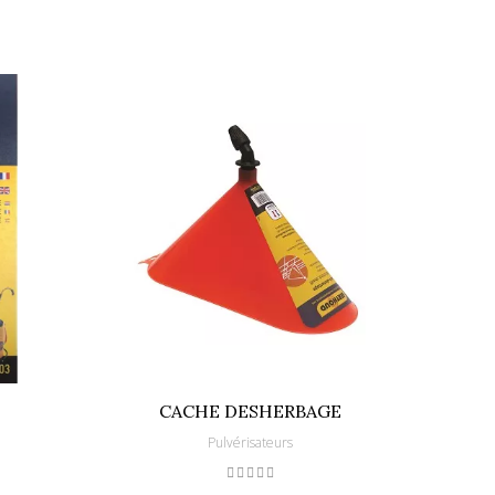
CACHE DESHERBAGE
K
Pulvérisateurs