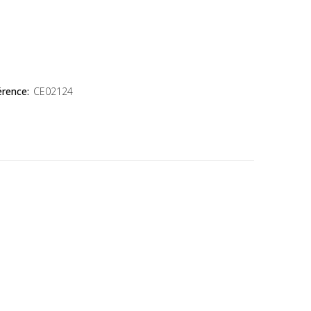
érence:
CE02124