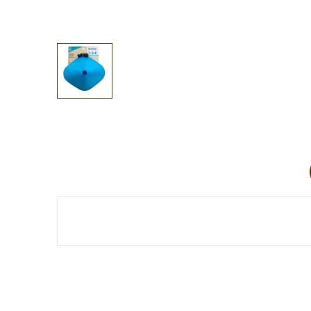
Aucun avis client pour le moment.
Référence
CE02124
Références spécifiques
EAN13