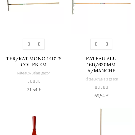
TER/RAT.MONO.14DTS
RATEAU ALU
COURB.EM
16D/620MM
A/MANCHE
Râteaux/Balais gazon
Râteaux/Balais gazon
21,54 €
69,54 €