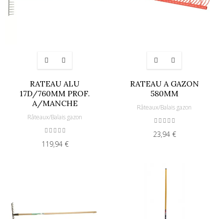
RATEAU ALU
RATEAU A GAZON
17D/760MM PROF.
580MM
A/MANCHE
Râteaux/Balais gazon
Râteaux/Balais gazon
23,94 €
119,94 €