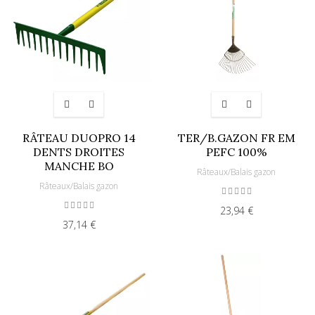
RÂTEAU DUOPRO 14
TER/B.GAZON FR EM
DENTS DROITES
PEFC 100%
MANCHE BO
Râteaux/Balais gazon
Râteaux/Balais gazon
23,94 €
37,14 €