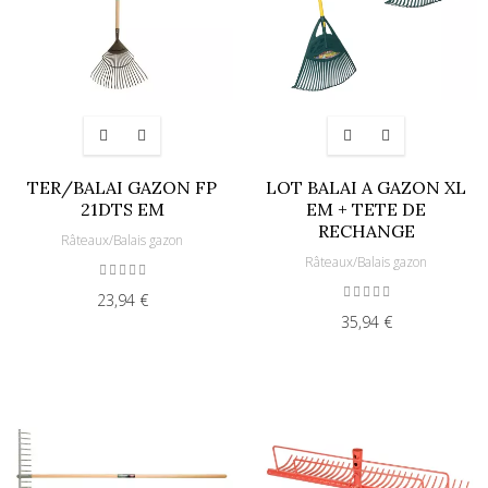
TER/BALAI GAZON FP
LOT BALAI A GAZON XL
21DTS EM
EM + TETE DE
RECHANGE
Râteaux/Balais gazon
Râteaux/Balais gazon
23,94 €
35,94 €