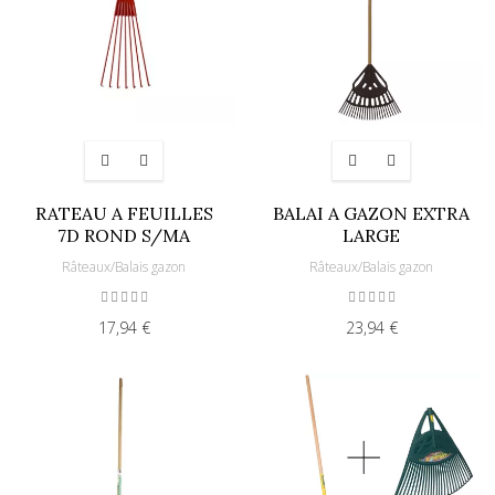
RATEAU A FEUILLES
BALAI A GAZON EXTRA
7D ROND S/MA
LARGE
Râteaux/Balais gazon
Râteaux/Balais gazon
17,94 €
23,94 €