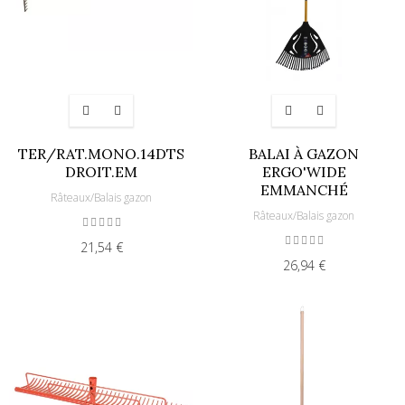
TER/RAT.MONO.14DTS
BALAI À GAZON
DROIT.EM
ERGO'WIDE
EMMANCHÉ
Râteaux/Balais gazon
Râteaux/Balais gazon
21,54 €
26,94 €