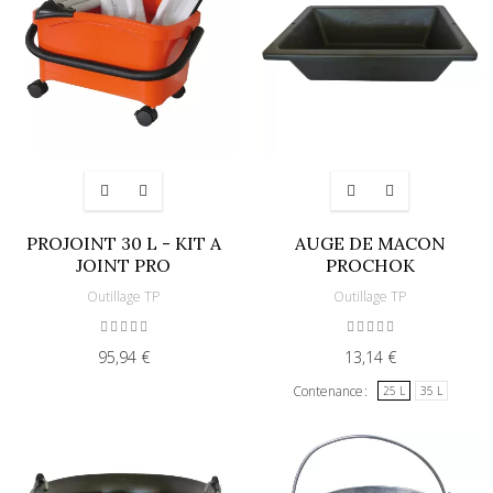
PROJOINT 30 L - KIT A
AUGE DE MACON
JOINT PRO
PROCHOK
Outillage TP
Outillage TP
95,94 €
13,14 €
Contenance
25 L
35 L