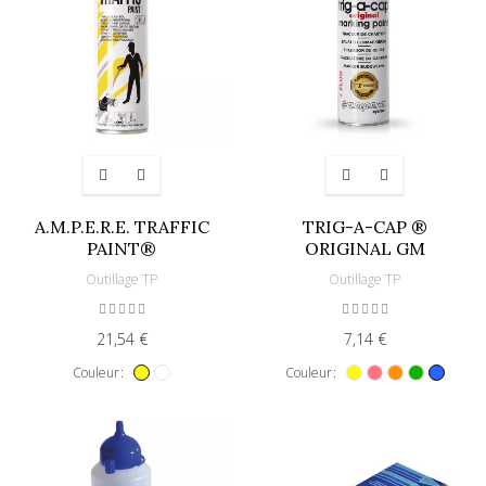
A.M.P.E.R.E. TRAFFIC
TRIG-A-CAP ®
PAINT®
ORIGINAL GM
Outillage TP
Outillage TP
21,54 €
7,14 €
Couleur
Couleur