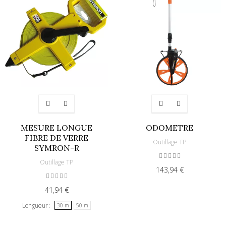
MESURE LONGUE
ODOMETRE
FIBRE DE VERRE
Outillage TP
SYMRON-R
Outillage TP
143,94 €
41,94 €
Longueur
30 m
50 m