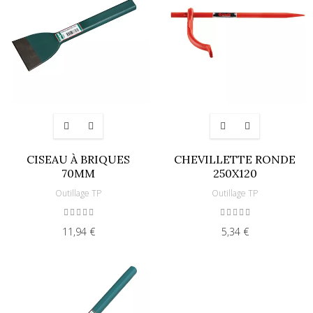
CISEAU À BRIQUES
CHEVILLETTE RONDE
70MM
250X120
Outillage TP
Outillage TP
11,94 €
5,34 €