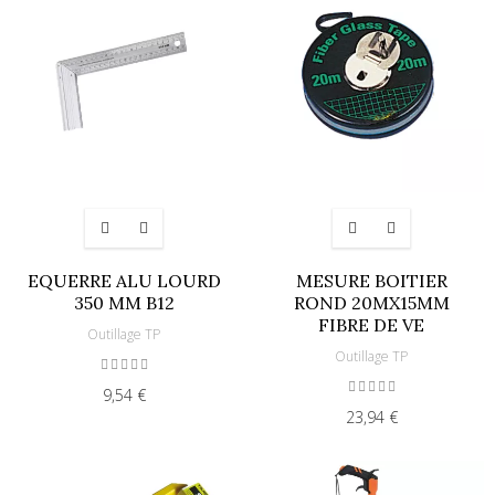
EQUERRE ALU LOURD
MESURE BOITIER
350 MM B12
ROND 20MX15MM
FIBRE DE VE
Outillage TP
Outillage TP
9,54 €
23,94 €