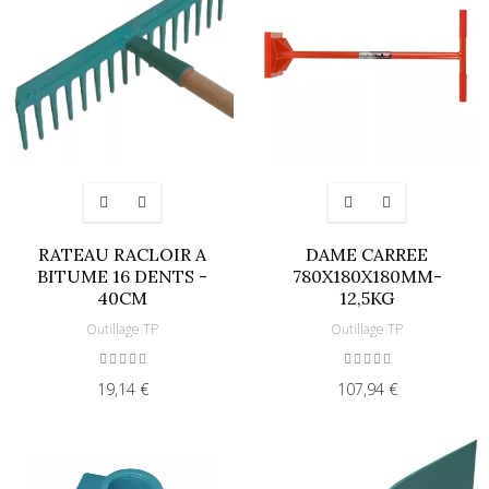
RATEAU RACLOIR A
DAME CARREE
BITUME 16 DENTS -
780X180X180MM-
40CM
12,5KG
Outillage TP
Outillage TP
19,14 €
107,94 €