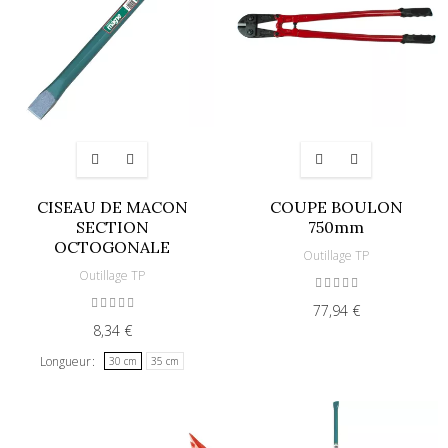
CISEAU DE MACON
COUPE BOULON
SECTION
750mm
OCTOGONALE
Outillage TP
Outillage TP
77,94 €
8,34 €
Longueur
30 cm
35 cm