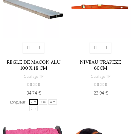
REGLE DE MACON ALU
NIVEAU TRAPEZE
100 X 18 CM
60CM
Outillage TP
Outillage TP
34,74 €
23,94 €
Longueur
2 m
3 m
4 m
5 m