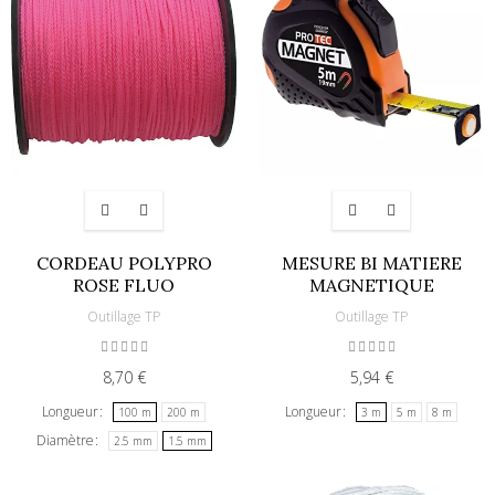
CORDEAU POLYPRO
MESURE BI MATIERE
ROSE FLUO
MAGNETIQUE
Outillage TP
Outillage TP
8,70 €
5,94 €
Longueur
Longueur
100 m
200 m
3 m
5 m
8 m
Diamètre
2.5 mm
1.5 mm