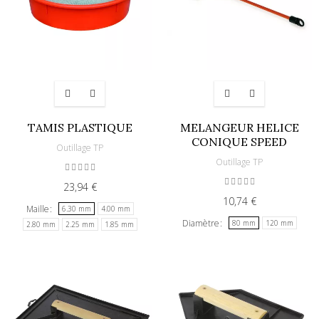
TAMIS PLASTIQUE
MELANGEUR HELICE
CONIQUE SPEED
Outillage TP
Outillage TP
23,94 €
10,74 €
Maille
6.30 mm
4.00 mm
Diamètre
80 mm
120 mm
2.80 mm
2.25 mm
1.85 mm