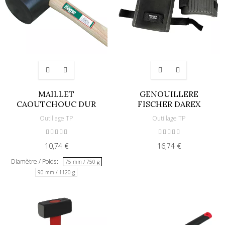
MAILLET
GENOUILLERE
CAOUTCHOUC DUR
FISCHER DAREX
Outillage TP
Outillage TP
10,74 €
16,74 €
Diamètre / Poids
75 mm / 750 g
90 mm / 1120 g