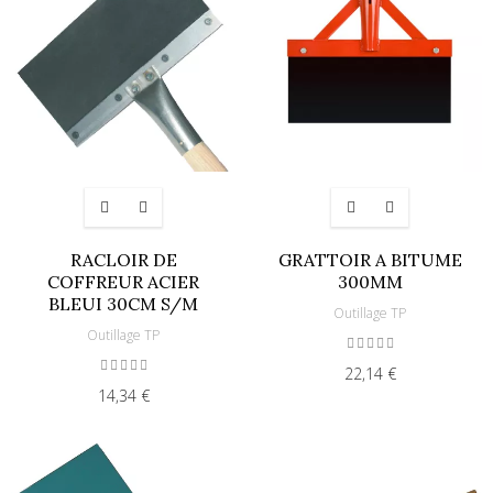
RACLOIR DE
GRATTOIR A BITUME
COFFREUR ACIER
300MM
BLEUI 30CM S/M
Outillage TP
Outillage TP
22,14 €
14,34 €