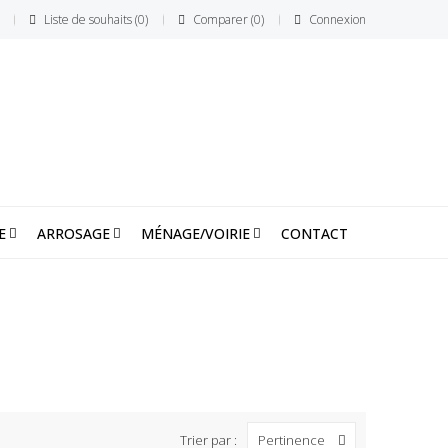
Liste de souhaits
0
Comparer
0
Connexion
E
ARROSAGE
MÉNAGE/VOIRIE
CONTACT
Trier par :
Pertinence