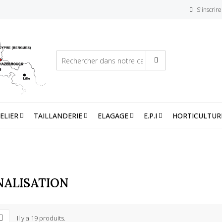
S'inscrire
ELIER
TAILLANDERIE
ELAGAGE
E.P.I
HORTICULTUR
NALISATION
Il y a 19 produits.