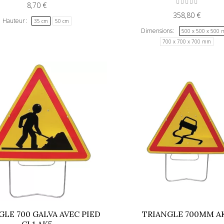
8,70 €
358,80 €
Hauteur
35 cm
50 cm
Dimensions
500 x 500 x 500
700 x 700 x 700 mm
GLE 700 GALVA AVEC PIED
TRIANGLE 700MM A
CL1 AK5