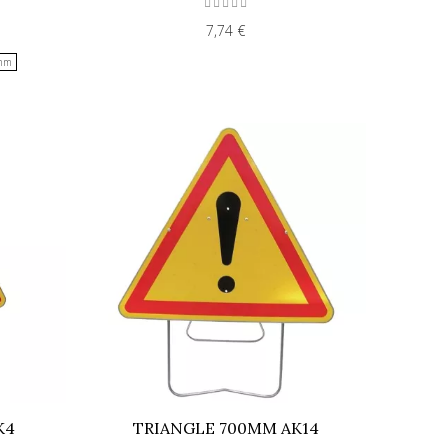
7,74 €
 mm
K4
TRIANGLE 700MM AK14