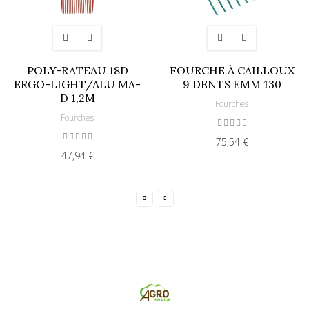
POLY-RATEAU 18D
FOURCHE À CAILLOUX
ERGO-LIGHT/ALU MA-
9 DENTS EMM 130
D 1,2M
Fourches
Fourches
75,54 €
47,94 €