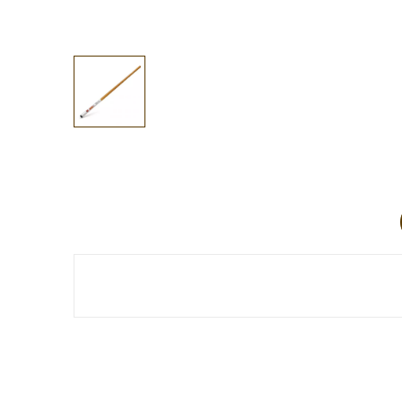
Aucun avis client pour le moment.
Référence
BM01159
Références spécifiques
EAN13