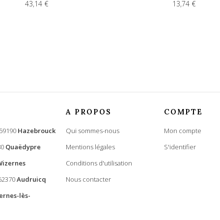
43,14 €
13,74 €
A PROPOS
COMPTE
 59190
Hazebrouck
Qui sommes-nous
Mon compte
80
Quaëdypre
Mentions légales
S'identifier
Wizernes
Conditions d'utilisation
 62370
Audruicq
Nous contacter
ernes-lès-