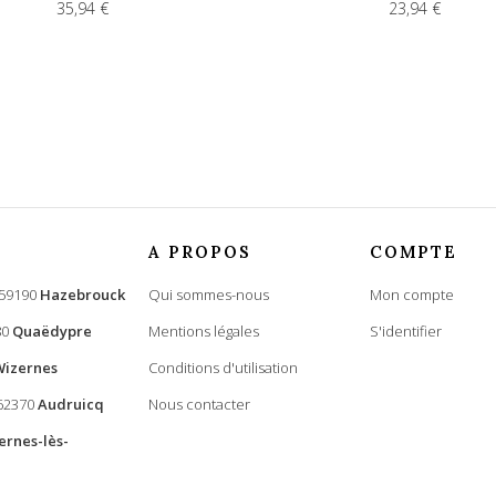
35,94 €
23,94 €
A PROPOS
COMPTE
 59190
Hazebrouck
Qui sommes-nous
Mon compte
80
Quaëdypre
Mentions légales
S'identifier
Wizernes
Conditions d'utilisation
 62370
Audruicq
Nous contacter
ernes-lès-