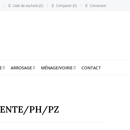
Liste de souhaits
0
Comparer
0
Connexion
E
ARROSAGE
MÉNAGE/VOIRIE
CONTACT
 FENTE/PH/PZ