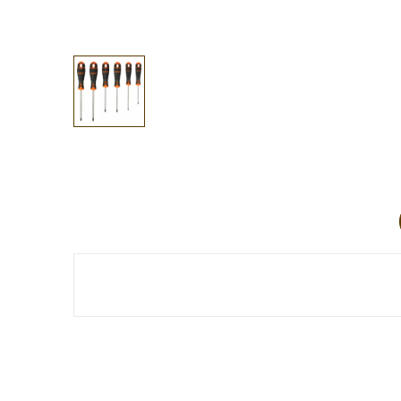
Aucun avis client pour le moment.
Référence
EM07139
Fiche technique
Poids