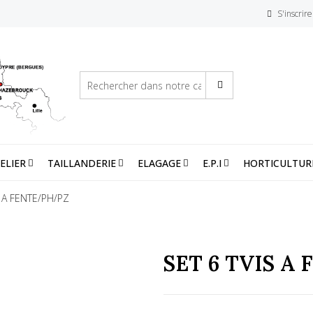
S'inscrire
ELIER
TAILLANDERIE
ELAGAGE
E.P.I
HORTICULTUR
S A FENTE/PH/PZ
SET 6 TVIS A