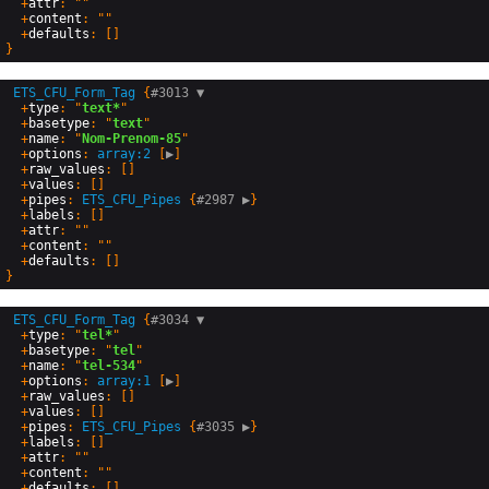
  +
attr
: ""

  +
content
: ""

  +
defaults
ETS_CFU_Form_Tag
 {
#3013 
▼
  +
type
: "
text*
"

  +
basetype
: "
text
"

  +
name
: "
Nom-Prenom-85
"

  +
options
: 
array:2
 [
▶
]

  +
raw_values
: []

  +
values
: []

  +
pipes
: 
ETS_CFU_Pipes
 {
#2987 
▶
}

  +
labels
: []

  +
attr
: ""

  +
content
: ""

  +
defaults
ETS_CFU_Form_Tag
 {
#3034 
▼
  +
type
: "
tel*
"

  +
basetype
: "
tel
"

  +
name
: "
tel-534
"

  +
options
: 
array:1
 [
▶
]

  +
raw_values
: []

  +
values
: []

  +
pipes
: 
ETS_CFU_Pipes
 {
#3035 
▶
}

  +
labels
: []

  +
attr
: ""

  +
content
: ""

  +
defaults