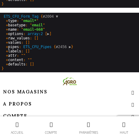
ETS_CFU_Form_Tag
 {
#2004 
▼
  +
type
: "
email*
"

  +
basetype
: "
email
"

  +
name
: "
email-668
"

  +
options
: 
array:2
 [
▶
]

  +
raw_values
: []

  +
values
: []

  +
pipes
: 
ETS_CFU_Pipes
 {
#2456 
▶
}

  +
labels
: []

  +
attr
: ""

  +
content
: ""

  +
defaults
NOS MAGASINS
A PROPOS
COMPTE
Contact
TEMPS D’OUVERTURE
ACCUEIL
COMPTE
PARAMÈTRES
HAUT