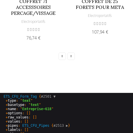
COFFRET 71
COFFRET DE 25
ACCESSSOIRES
FORETS POUR META
PERCAGE/VISSAGE
Electroportatifs
Electroportatifs
107,94 €
76,74 €
ETS_CFU_Form_Tag
 {
#2501 
▼
  +
type
: "
text
"

  +
basetype
: "
text
"

  +
name
: "
Entreprise-618
"

  +
options
: []

  +
raw_values
: []

  +
values
: []

  +
pipes
: 
ETS_CFU_Pipes
 {
#2513 
▶
}

  +
labels
: []
