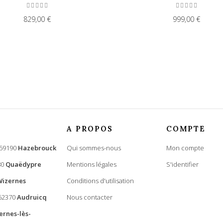
829,00 €
999,00 €
A PROPOS
COMPTE
 59190
Hazebrouck
Qui sommes-nous
Mon compte
80
Quaëdypre
Mentions légales
S'identifier
Wizernes
Conditions d'utilisation
 62370
Audruicq
Nous contacter
ernes-lès-