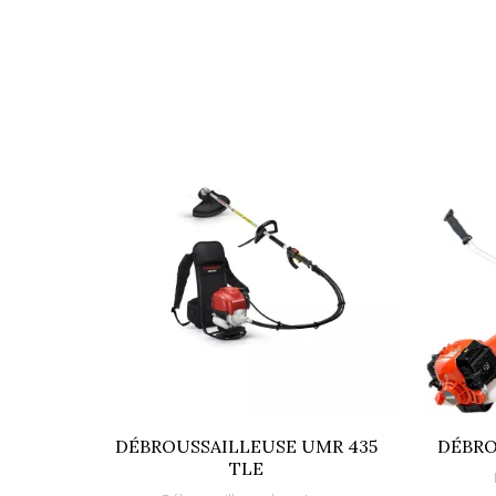
Moteur
Puissance maxi (W)
Niveau sonore en dB (A)
Cylindrée (cm3)
Type de démarrage
Diametre de coupe (mm)
Transmission
En série
Références spécifiques
EAN13
DÉBROUSSAILLEUSE UMR 435
DÉBRO
TLE