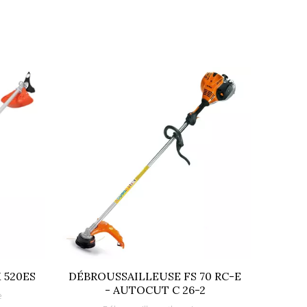
 520ES
DÉBROUSSAILLEUSE FS 70 RC-E
DÉB
- AUTOCUT C 26-2
CO
e