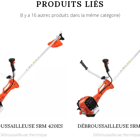
PRODUITS LIÉS
Thermique
(Il y a 16 autres produits dans la même catégorie)
1400
110
36
Lanceur manuel
250
Flexible
Couteau taillis 250-3
886661367962
USSAILLEUSE SRM 420ES
DÉBROUSSAILLEUSE SRM
Débroussailleuse thermique
Débroussailleuse thermiqu