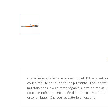
- Le taille-haies à batterie professionnel HSA 94 R, est p
coupe réduite pour une coupe puissante. - Il vous offre
multifonctions : avec vitesse réglable sur trois niveaux.
coupure intégrée. - Une butée de protection vissée. - U
ergonomique. - Chargeur et batterie en options.
Marque
Aucun avis client pour le moment.
STIHL