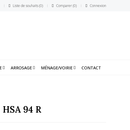
Liste de souhaits
0
Comparer
0
Connexion
E
ARROSAGE
MÉNAGE/VOIRIE
CONTACT
 HSA 94 R