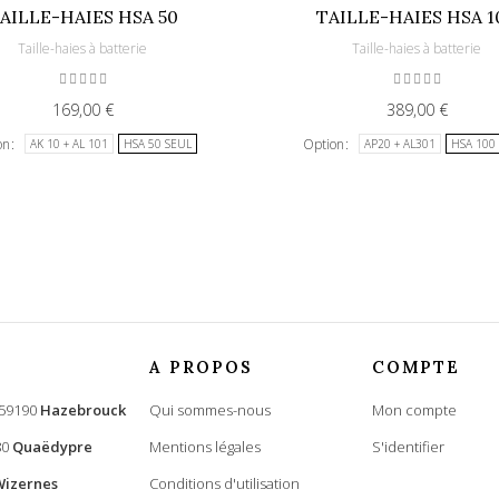
AILLE-HAIES HSA 50
TAILLE-HAIES HSA 1
Taille-haies à batterie
Taille-haies à batterie
169,00 €
389,00 €
on
Option
AK 10 + AL 101
HSA 50 SEUL
AP20 + AL301
HSA 100
A PROPOS
COMPTE
 59190
Hazebrouck
Qui sommes-nous
Mon compte
80
Quaëdypre
Mentions légales
S'identifier
Wizernes
Conditions d'utilisation