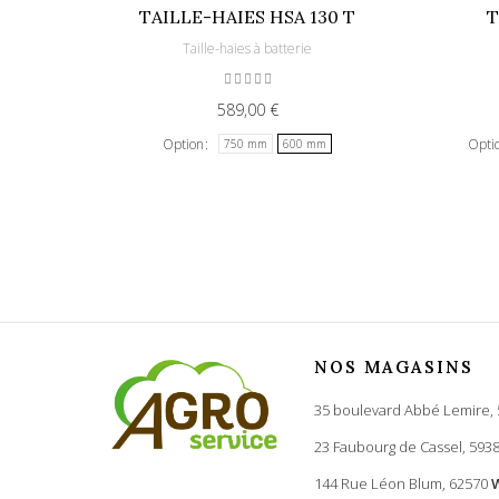
TAILLE-HAIES HSA 130 T
T
Taille-haies à batterie
589,00 €
Option
Opti
750 mm
600 mm
NOS MAGASINS
35 boulevard Abbé Lemire,
23 Faubourg de Cassel, 593
144 Rue Léon Blum, 62570