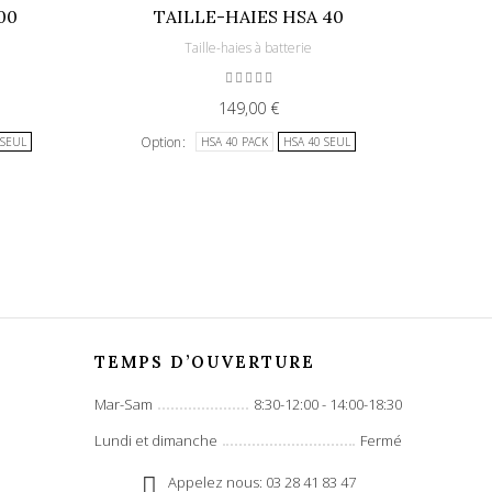
00
TAILLE-HAIES HSA 40
Taille-haies à batterie
149,00 €
Option
Opt
 SEUL
HSA 40 PACK
HSA 40 SEUL
TEMPS D’OUVERTURE
Mar-Sam
8:30-12:00 - 14:00-18:30
Lundi et dimanche
Fermé
Appelez nous: 03 28 41 83 47