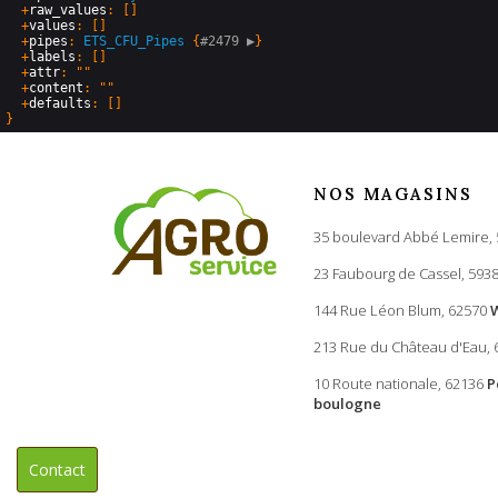
  +
raw_values
: []

  +
values
: []

  +
pipes
: 
ETS_CFU_Pipes
 {
#2479 
▶
}

  +
labels
: []

  +
attr
: ""

  +
content
: ""

  +
defaults
NOS MAGASINS
35 boulevard Abbé Lemire,
23 Faubourg de Cassel, 593
144 Rue Léon Blum, 62570
213 Rue du Château d'Eau,
10 Route nationale, 62136
P
boulogne
Contact