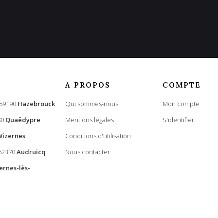
A PROPOS
COMPTE
 59190
Hazebrouck
Qui sommes-nous
Mon compte
80
Quaëdypre
Mentions légales
S'identifier
Wizernes
Conditions d'utilisation
 62370
Audruicq
Nous contacter
ernes-lès-