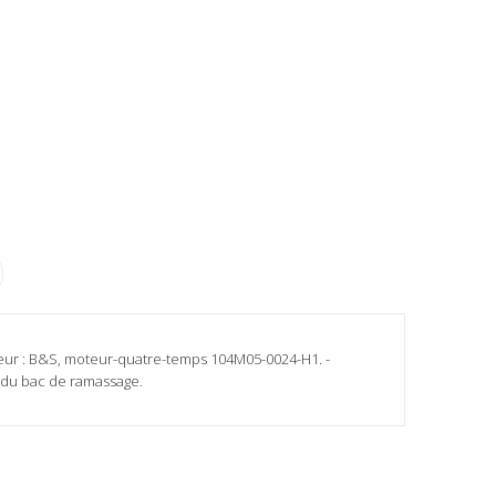
oteur : B&S, moteur-quatre-temps 104M05-0024-H1. -
ion du bac de ramassage.