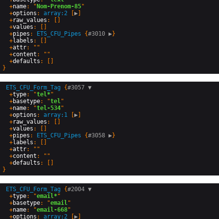
  +
name
: "
Nom-Prenom-85
"

  +
options
: 
array:2
 [
▶
]

  +
raw_values
: []

  +
values
: []

  +
pipes
: 
ETS_CFU_Pipes
 {
#3010 
▶
}

  +
labels
: []

  +
attr
: ""

  +
content
: ""

  +
defaults
ETS_CFU_Form_Tag
 {
#3057 
▼
  +
type
: "
tel*
"

  +
basetype
: "
tel
"

  +
name
: "
tel-534
"

  +
options
: 
array:1
 [
▶
]

  +
raw_values
: []

  +
values
: []

  +
pipes
: 
ETS_CFU_Pipes
 {
#3058 
▶
}

  +
labels
: []

  +
attr
: ""

  +
content
: ""

  +
defaults
ETS_CFU_Form_Tag
 {
#2004 
▼
  +
type
: "
email*
"

  +
basetype
: "
email
"

  +
name
: "
email-668
"

  +
options
: 
array:2
 [
▶
]
