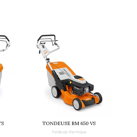
YS
TONDEUSE RM 650 VS
TO
Tondeuse thermique