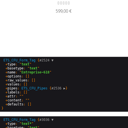
Type de sécurité
599,00 €
En série
Références spécifiques
EAN13
ETS_CFU_Form_Tag
 {
#2524 
▼
  +
type
: "
text
"

  +
basetype
: "
text
"

  +
name
: "
Entreprise-618
"

  +
options
: []

  +
raw_values
: []

  +
values
: []

  +
pipes
: 
ETS_CFU_Pipes
 {
#2536 
▶
}

  +
labels
: []

  +
attr
: ""

  +
content
: ""

  +
defaults
ETS_CFU_Form_Tag
 {
#3036 
▼
  +
type
: "
text*
"

  +
basetype
: "
text
"
