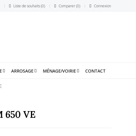
Liste de souhaits
0
Comparer
0
Connexion
E
ARROSAGE
MÉNAGE/VOIRIE
CONTACT
E
 650 VE