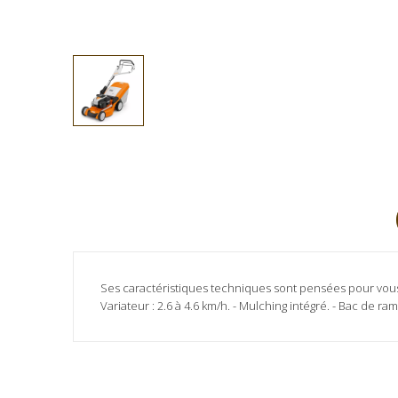
Ses caractéristiques techniques sont pensées pour vous f
Variateur : 2.6 à 4.6 km/h. - Mulching intégré. - Bac de ra
Marque
Aucun avis client pour le moment.
STIHL
Référence
RM6500VE
Fiche technique