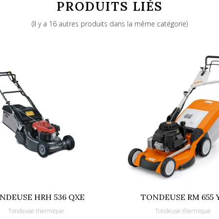
PRODUITS LIÉS
Centralisée 25 - 85
(Il y a 16 autres produits dans la même catégorie)
B&S 104M05-0024-H1
2600
70
96
163
Electrique
48
Rigide
Tractée (Variateur de vitesse)
NDEUSE HRH 536 QXE
TONDEUSE RM 655 
Tondeuse thermique
Tondeuse thermique
Aluminium