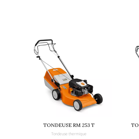
Hauteur coupe (mm)
Moteur
Puissance maxi (W)
Volume du bac (L)
Niveau sonore en dB (A)
Cylindrée (cm3)
Type de démarrage
Largeur de Travail (cm)
Type de bac
Transmission
TONDEUSE RM 253 T
TO
Tondeuse thermique
Carter