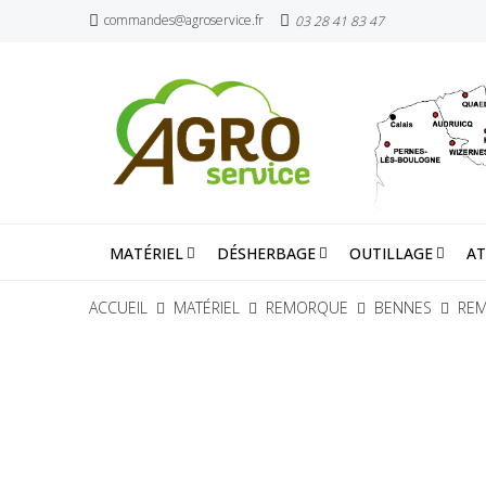
commandes@agroservice.fr
03 28 41 83 47
MATÉRIEL
DÉSHERBAGE
OUTILLAGE
AT
ACCUEIL
MATÉRIEL
REMORQUE
BENNES
REM