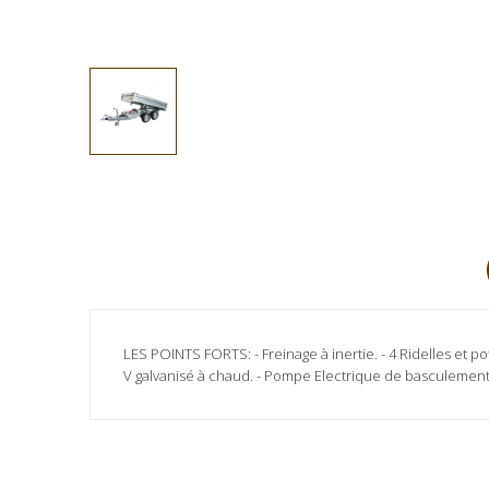
LES POINTS FORTS: - Freinage à inertie. - 4 Ridelles et p
V galvanisé à chaud. - Pompe Electrique de basculement +
Marque
Aucun avis client pour le moment.
LIDER
Fiche technique
En série