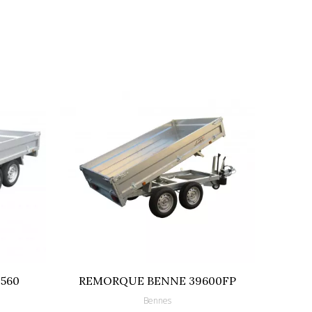
é en V
560
REMORQUE BENNE 39600FP
REMOR
Bennes