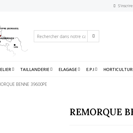
S'inscrire
ELIER
TAILLANDERIE
ELAGAGE
E.P.I
HORTICULTUR
ORQUE BENNE 39600PE
REMORQUE BE