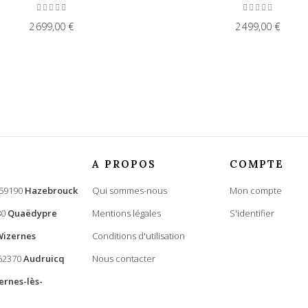
2 699,00 €
2 499,00 €
A PROPOS
COMPTE
 59190
Hazebrouck
Qui sommes-nous
Mon compte
80
Quaëdypre
Mentions légales
S'identifier
Wizernes
Conditions d'utilisation
 62370
Audruicq
Nous contacter
ernes-lès-