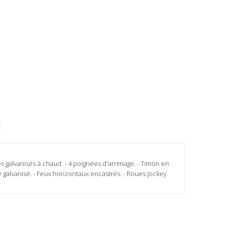
és galvanisés à chaud. - 4 poignées d'arrimage. - Timon en
galvanisé. - Feux horizontaux encastrés. - Roues jockey.
mpe Electrique Freinage à inertie Roues 1555R13C Rou