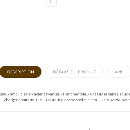
DESCRIPTION
DÉTAILS DU PRODUIT
AVIS
oteaux amovibles en acier galvanisé. - Plancher tôle. - Châssis et caisse soud
 chargeur batterie 12 V. - Hauteur plancher/sol = 71 cm. - Demi garde-boue 
2 essieux Caisse Basculante par po