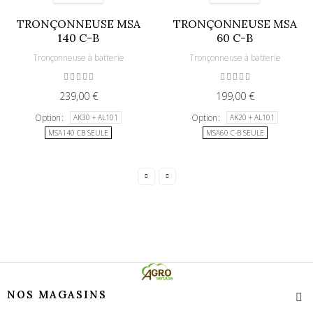
TRONÇONNEUSE MSA
TRONÇONNEUSE MSA
140 C-B
60 C-B
Tronçonneuse à batterie
Tronçonneuse à batterie
239,00 €
199,00 €
Option
Option
AK30 + AL101
AK20 + AL101
MSA140 CB SEULE
MSA60 C-B SEULE
NOS MAGASINS