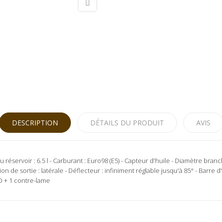
DESCRIPTION
DÉTAILS DU PRODUIT
AVIS
u réservoir : 6.5 l - Carburant : Euro98 (E5) - Capteur d'huile - Diamètre bra
ion de sortie : latérale - Déflecteur : infiniment réglable jusqu'à 85° - Barre
RO + 1 contre-lame