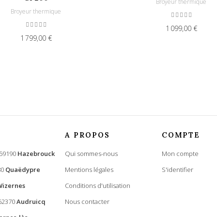
Broyeur thermique
Broyeur thermique
1 099,00 €
1 799,00 €
A PROPOS
COMPTE
 59190
Hazebrouck
Qui sommes-nous
Mon compte
80
Quaëdypre
Mentions légales
S'identifier
Wizernes
Conditions d'utilisation
 62370
Audruicq
Nous contacter