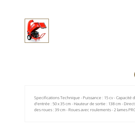
Specifications Technique - Puissance : 15 cv - Capacité d
d'entrée : 50 x 35 cm - Hauteur de sortie : 138 cm - Direct
des roues : 39 cm - Roues avec roulements - 2 lames P
Marque
Aucun avis client pour le moment.
GTM
Référence
MSGTS1305G15