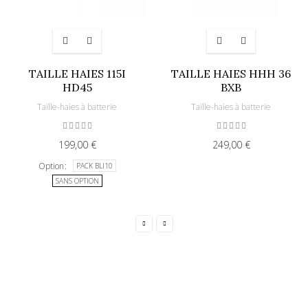
TAILLE HAIES 115I
TAILLE HAIES HHH 36
HD45
BXB
Taille-haies à batterie
Taille-haies à batterie
199,00 €
249,00 €
Option
PACK BLI10
SANS OPTION