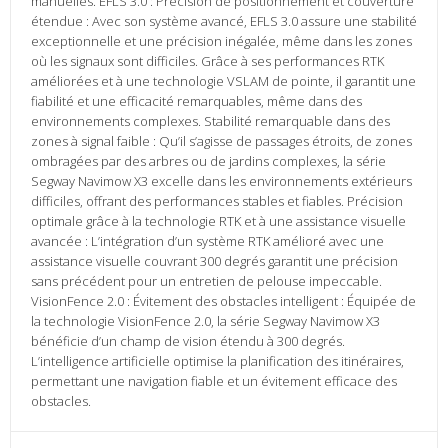
manuelles. EFLS 3.0 : Précision de positionnement et couverture
étendue : Avec son système avancé, EFLS 3.0 assure une stabilité
exceptionnelle et une précision inégalée, même dans les zones
où les signaux sont difficiles. Grâce à ses performances RTK
améliorées et à une technologie VSLAM de pointe, il garantit une
fiabilité et une efficacité remarquables, même dans des
environnements complexes. Stabilité remarquable dans des
zones à signal faible : Qu’il s’agisse de passages étroits, de zones
ombragées par des arbres ou de jardins complexes, la série
Segway Navimow X3 excelle dans les environnements extérieurs
difficiles, offrant des performances stables et fiables. Précision
optimale grâce à la technologie RTK et à une assistance visuelle
avancée : L’intégration d’un système RTK amélioré avec une
assistance visuelle couvrant 300 degrés garantit une précision
sans précédent pour un entretien de pelouse impeccable.
VisionFence 2.0 : Évitement des obstacles intelligent : Équipée de
la technologie VisionFence 2.0, la série Segway Navimow X3
bénéficie d’un champ de vision étendu à 300 degrés.
L’intelligence artificielle optimise la planification des itinéraires,
permettant une navigation fiable et un évitement efficace des
obstacles.