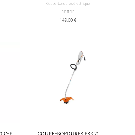
e
Coupe-bordures électrique
149,00 €
0 C-E
COUPE-BORDURES FSE 71