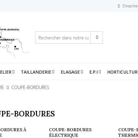
S'inscrire
ELIER
TAILLANDERIE
ELAGAGE
E.P.I
HORTICULTUR
RE
COUPE-BORDURES
PE-BORDURES
BORDURES À
COUPE-BORDURES
COUPE-
E
ÉLECTRIQUE
THERMI