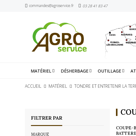
commandes@agroservice.fr
03 28 41 83 47
MATÉRIEL
DÉSHERBAGE
OUTILLAGE
AT
ACCUEIL
MATÉRIEL
TONDRE ET ENTRETENIR LA TER
COU
FILTRER PAR
COUPE-
BATTERI
MARQUE