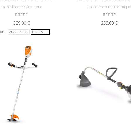
Coupe-bordures à batterie
Coupe-bordures thermiqu
329,00 €
299,00 €
ion
AP20 + AL301
FSA86 SEUL