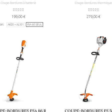
Coupe-bordures à batterie
Coupe-bordures thermiqu
199,00 €
279,00 €
ion
AK20 + AL101
FSA 60 SEUL
PE-BORDURES FSA 86 R
COUPE-BORDURES FS 5