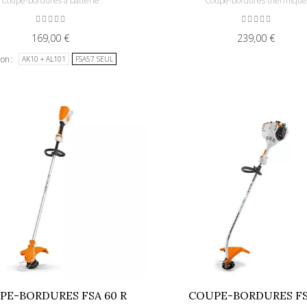
Coupe-bordures à batterie
Coupe-bordures thermiqu
169,00 €
239,00 €
ion
AK10 + AL101
FSA57 SEUL
PE-BORDURES FSA 60 R
COUPE-BORDURES FS