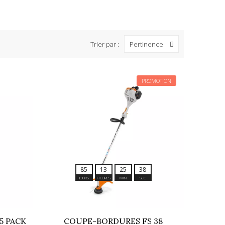
Trier par :
Pertinence
PROMOTION
8
5
1
3
2
5
3
8
JOURS
HEURES
MIN
SEC
5 PACK
COUPE-BORDURES FS 38