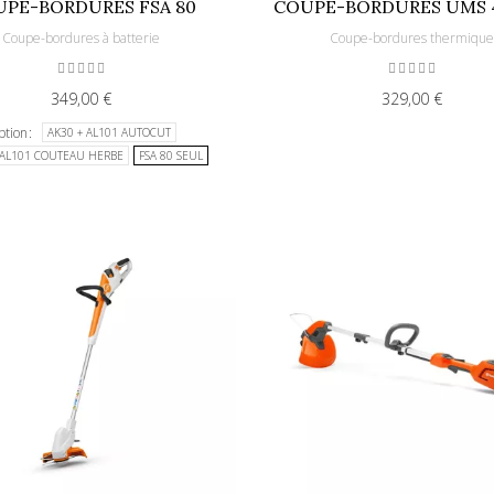
PE-BORDURES FSA 80
COUPE-BORDURES UMS 
Coupe-bordures à batterie
Coupe-bordures thermiqu
349,00 €
329,00 €
ption
AK30 + AL101 AUTOCUT
 AL101 COUTEAU HERBE
FSA 80 SEUL