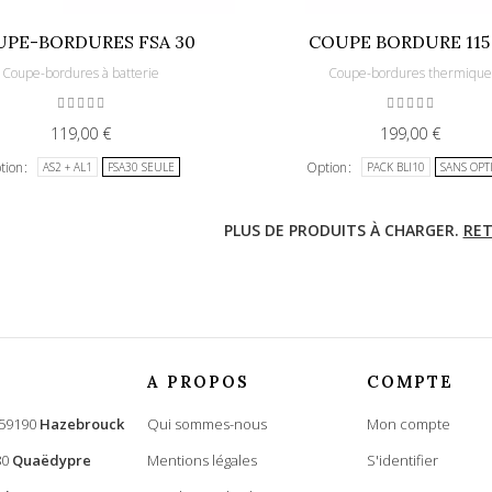
PE-BORDURES FSA 30
COUPE BORDURE 115 
Coupe-bordures à batterie
Coupe-bordures thermiqu
119,00 €
199,00 €
tion
Option
AS2 + AL1
FSA30 SEULE
PACK BLI10
SANS OPT
PLUS DE PRODUITS À CHARGER.
RET
A PROPOS
COMPTE
 59190
Hazebrouck
Qui sommes-nous
Mon compte
80
Quaëdypre
Mentions légales
S'identifier