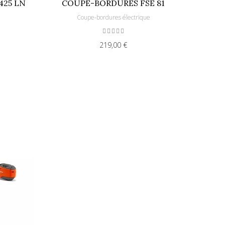
425 LN
COUPE-BORDURES FSE 81
e
Coupe-bordures électrique
219,00 €