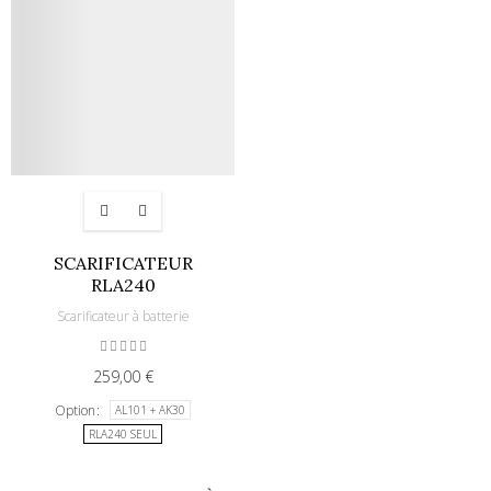
SCARIFICATEUR
RLA240
Scarificateur à batterie
259,00 €
Option
AL101 + AK30
RLA240 SEUL