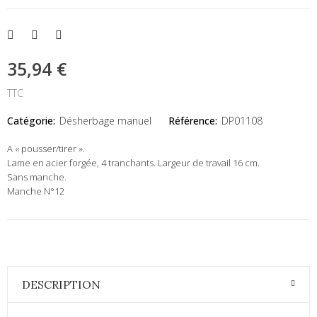
35,94 €
TTC
Catégorie:
Désherbage manuel
Référence:
DP01108
A « pousser/tirer ».
Lame en acier forgée, 4 tranchants. Largeur de travail 16 cm.
Sans manche.
Manche N°12
DESCRIPTION