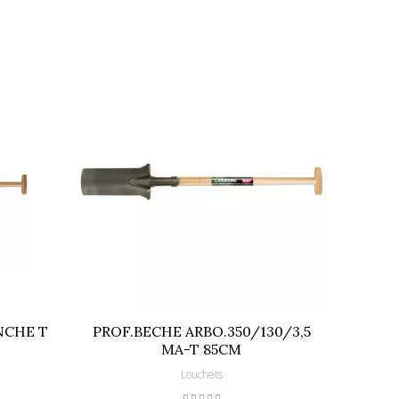
NCHE T
PROF.BECHE ARBO.350/130/3,5
PROF
MA-T 85CM
Louchets