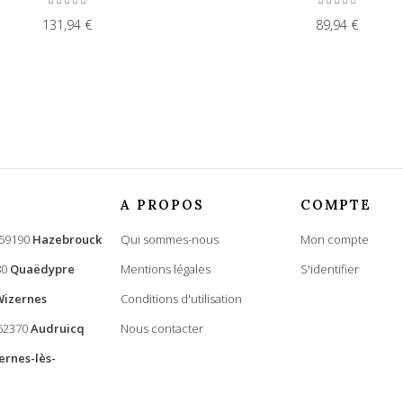
131,94 €
89,94 €
A PROPOS
COMPTE
 59190
Hazebrouck
Qui sommes-nous
Mon compte
80
Quaëdypre
Mentions légales
S'identifier
Wizernes
Conditions d'utilisation
 62370
Audruicq
Nous contacter
ernes-lès-