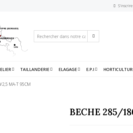
S'inscrire
ELIER
TAILLANDERIE
ELAGAGE
E.P.I
HORTICULTUR
/2,5 MA-T 95CM
BECHE 285/18