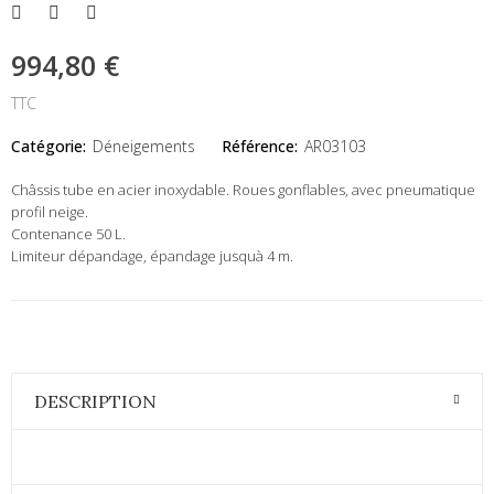
994,80 €
TTC
Catégorie:
Déneigements
Référence:
AR03103
Châssis tube en acier inoxydable. Roues gonflables, avec pneumatique
profil neige.
Contenance 50 L.
Limiteur dépandage, épandage jusquà 4 m.
DESCRIPTION