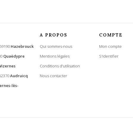
Electrique
1500
102
A PROPOS
COMPTE
Perche d'une longueur de 2
 59190
Hazebrouck
Qui sommes-nous
Mon compte
Bretelle simple sangle
80
Quaëdypre
Mentions légales
S'identifier
Wizernes
Conditions d'utilisation
 62370
Audruicq
Nous contacter
886661549238
ernes-lès-
Agroservice - Tous droits réservés