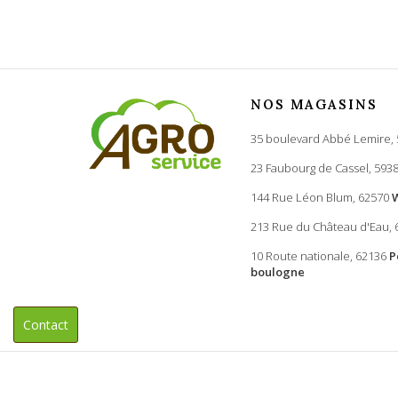
Moteur
Puissance maxi (W)
Niveau sonore en dB (A)
NOS MAGASINS
Dimensions (cm)
35 boulevard Abbé Lemire,
En série
23 Faubourg de Cassel, 593
144 Rue Léon Blum, 62570
Références spécifiques
213 Rue du Château d'Eau,
EAN13
10 Route nationale, 62136
P
boulogne
Contact