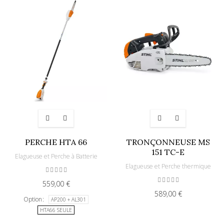
PERCHE HTA 66
TRONÇONNEUSE MS
151 TC-E
Elagueuse et Perche à Batterie
Elagueuse et Perche thermique
559,00 €
589,00 €
Option
AP200 + AL301
HTA66 SEULE