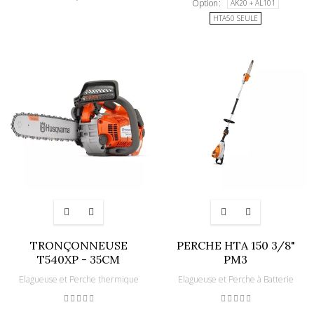
Option
AK20 + AL101
HTA50 SEULE
TRONÇONNEUSE
PERCHE HTA 150 3/8"
T540XP - 35CM
PM3
Elagueuse et Perche thermique
Elagueuse et Perche à Batterie