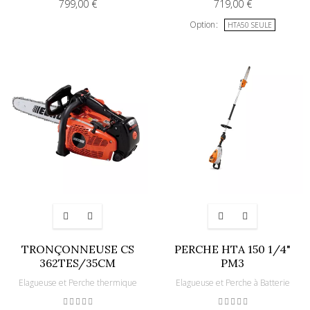
799,00 €
719,00 €
Option
HTA50 SEULE
TRONÇONNEUSE CS
PERCHE HTA 150 1/4"
362TES/35CM
PM3
Elagueuse et Perche thermique
Elagueuse et Perche à Batterie