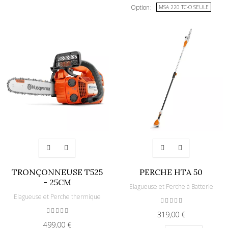
Option
MSA 220 TC-O SEULE
TRONÇONNEUSE T525
PERCHE HTA 50
- 25CM
Elagueuse et Perche à Batterie
Elagueuse et Perche thermique
319,00 €
499,00 €