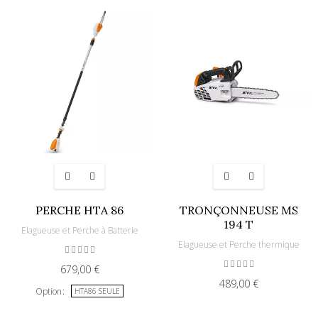
PERCHE HTA 86
TRONÇONNEUSE MS
194 T
Elagueuse et Perche à Batterie
Elagueuse et Perche thermique
679,00 €
489,00 €
Option
HTA86 SEULE