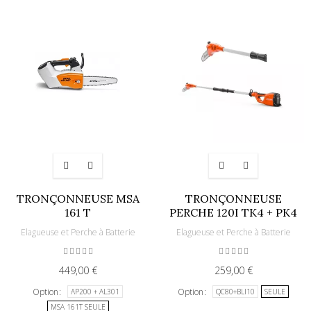
TRONÇONNEUSE MSA
TRONÇONNEUSE
161 T
PERCHE 120I TK4 + PK4
Elagueuse et Perche à Batterie
Elagueuse et Perche à Batterie
449,00 €
259,00 €
Option
Option
AP200 + AL301
QC80+BLI10
SEULE
MSA 161T SEULE