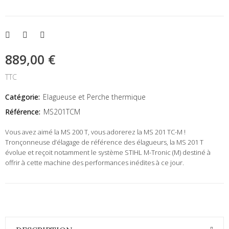
889,00 €
TTC
Catégorie:
Elagueuse et Perche thermique
Référence:
MS201TCM
Vous avez aimé la MS 200 T, vous adorerez la MS 201 TC-M !
Tronçonneuse d’élagage de référence des élagueurs, la MS 201 T
évolue et reçoit notamment le système STIHL M-Tronic (M) destiné à
offrir à cette machine des performances inédites à ce jour.