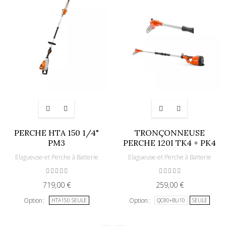
PERCHE HTA 150 1/4"
TRONÇONNEUSE
PM3
PERCHE 120I TK4 + PK4
Elagueuse et Perche à Batterie
Elagueuse et Perche à Batterie
719,00 €
259,00 €
Option
Option
HTA150 SEULE
QC80+BLI10
SEULE