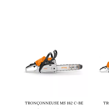
Fiche technique
Moteur
Puissance maxi (W)
Niveau sonore en dB (A)
Cylindrée (cm3)
Type de démarrage
Type de sécurité
En série
Références spécifiques
EAN13
TRONÇONNEUSE MS 182 C-BE
TR