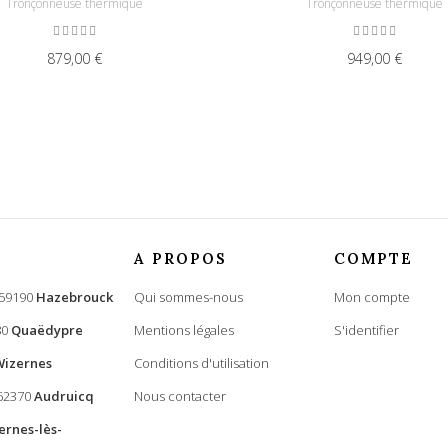
Tronçonneuse thermique
Tronçonneuse thermique
879,00 €
949,00 €
A PROPOS
COMPTE
 59190
Hazebrouck
Qui sommes-nous
Mon compte
80
Quaëdypre
Mentions légales
S'identifier
Wizernes
Conditions d'utilisation
 62370
Audruicq
Nous contacter
ernes-lès-