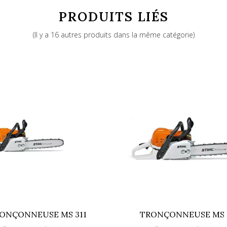
PRODUITS LIÉS
Thermique
(Il y a 16 autres produits dans la même catégorie)
1400
114
31
STIHL ErgoStart
Frein de chaîne
Guide & Chaîne
886661935338
ONÇONNEUSE MS 311
TRONÇONNEUSE MS 