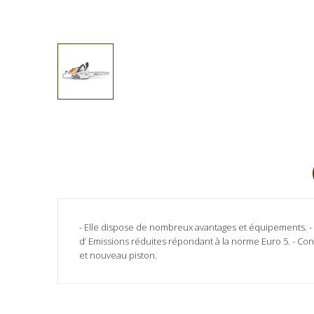
- Elle dispose de nombreux avantages et équipements. - 
d’ Emissions réduites répondant à la norme Euro 5. - Con
et nouveau piston.
Aucun avis client pour le moment.
Référence
MS194CE