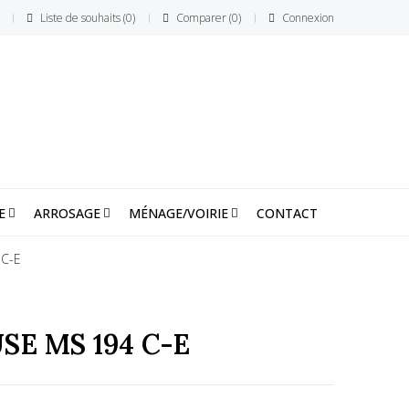
Liste de souhaits
0
Comparer
0
Connexion
E
ARROSAGE
MÉNAGE/VOIRIE
CONTACT
C-E
E MS 194 C-E