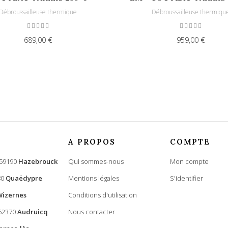
Débroussailleuse thermique
Débroussailleuse thermiqu
689,00 €
959,00 €
A PROPOS
COMPTE
 59190
Hazebrouck
Qui sommes-nous
Mon compte
80
Quaëdypre
Mentions légales
S'identifier
Wizernes
Conditions d'utilisation
 62370
Audruicq
Nous contacter