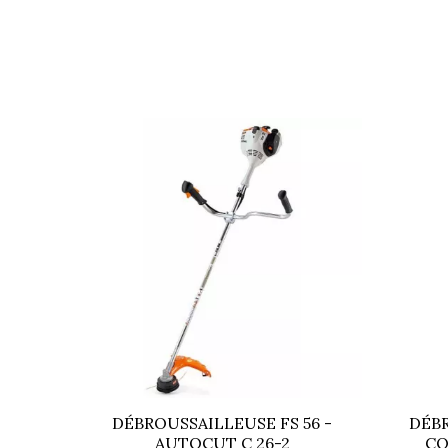
Moteur
Niveau sonore en dB (A)
Cylindrée (cm3)
En série
DÉBROUSSAILLEUSE FS 56 -
DÉBR
AUTOCUT C 26-2
CO