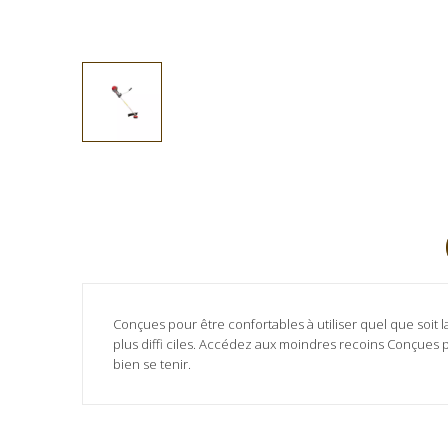
Conçues pour être confortables à utiliser quel que soit 
plus diffi ciles. Accédez aux moindres recoins Conçues p
bien se tenir.
Aucun avis client pour le moment.
Fiche technique