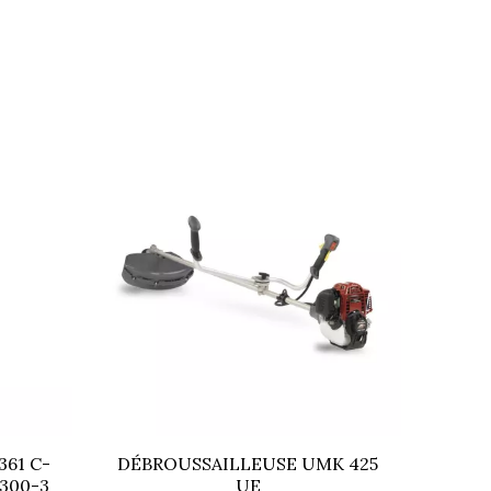
 - Lunettes et harnais - Outillage de maintenance
61 C-
DÉBROUSSAILLEUSE UMK 425
DÉBR
300-3
UE