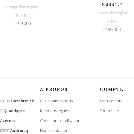
5500CLF
Groupe électrogène
Groupe électrogène
1 199,00 €
2 499,00 €
A PROPOS
COMPTE
 59190
Hazebrouck
Qui sommes-nous
Mon compte
80
Quaëdypre
Mentions légales
S'identifier
Wizernes
Conditions d'utilisation
 62370
Audruicq
Nous contacter