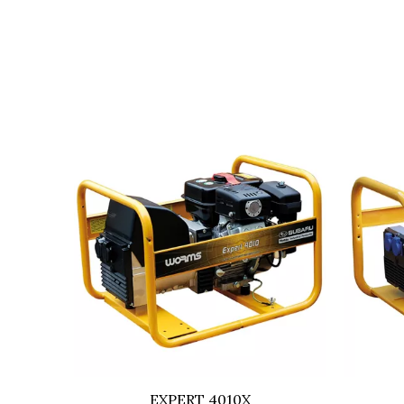
Autonomie (en min)
Moteur
Puissance maxi (W)
Niveau sonore en dB (A)
Cylindrée (cm3)
EXPERT 4010X