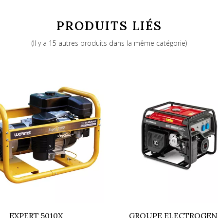
460
PRODUITS LIÉS
Honda I-GX 390
(Il y a 15 autres produits dans la même catégorie)
5
97
389
EXPERT 5010X
GROUPE ELECTROGEN