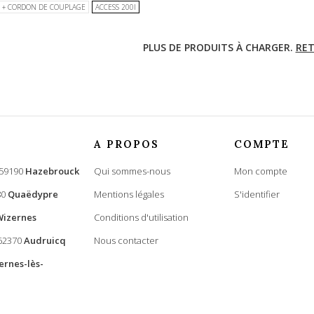
+ CORDON DE COUPLAGE
ACCESS 200I
PLUS DE PRODUITS À CHARGER.
RET
A PROPOS
COMPTE
 59190
Hazebrouck
Qui sommes-nous
Mon compte
80
Quaëdypre
Mentions légales
S'identifier
Wizernes
Conditions d'utilisation
 62370
Audruicq
Nous contacter
ernes-lès-