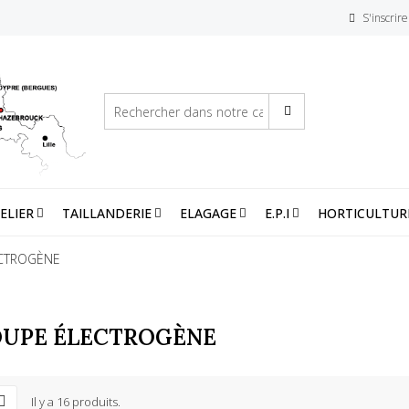
S'inscrire
ELIER
TAILLANDERIE
ELAGAGE
E.P.I
HORTICULTUR
CTROGÈNE
UPE ÉLECTROGÈNE
Il y a 16 produits.