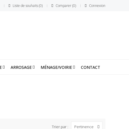
Liste de souhaits
0
Comparer
0
Connexion
E
ARROSAGE
MÉNAGE/VOIRIE
CONTACT
Trier par :
Pertinence