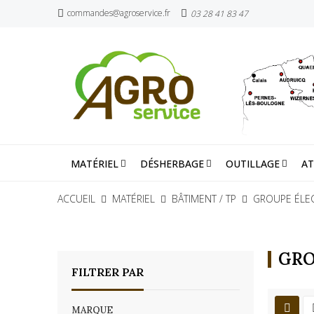
commandes@agroservice.fr
03 28 41 83 47
MATÉRIEL
DÉSHERBAGE
OUTILLAGE
AT
ACCUEIL
MATÉRIEL
BÂTIMENT / TP
GROUPE ÉLE
GRO
FILTRER PAR
MARQUE