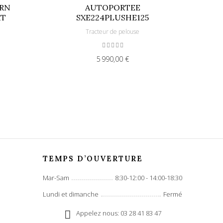
RN
AUTOPORTEE
TO
AT
SXE224PLUSHE125
S
Tracteur de pelouse
5 990,00 €
TEMPS D’OUVERTURE
Mar-Sam
8:30-12:00 - 14:00-18:30
Lundi et dimanche
Fermé
Appelez nous: 03 28 41 83 47