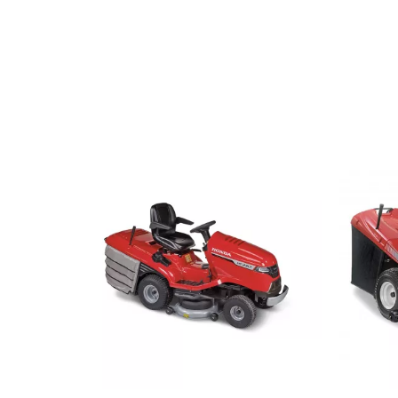
Fiche technique
Hauteur coupe (mm)
Moteur
Volume du bac (L)
Cylindrée (cm3)
Largeur de Travail (cm)
Transmission