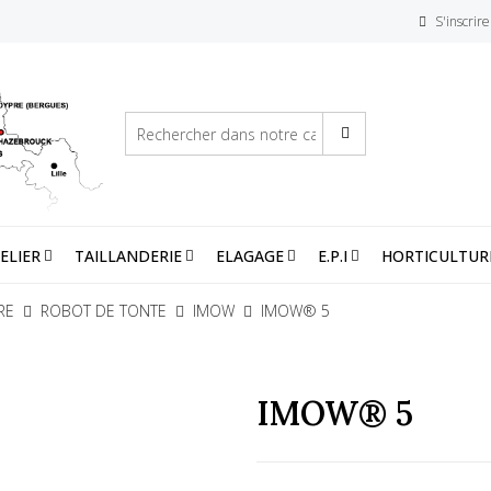
S'inscrire
ELIER
TAILLANDERIE
ELAGAGE
E.P.I
HORTICULTUR
RE
ROBOT DE TONTE
IMOW
IMOW® 5
IMOW® 5