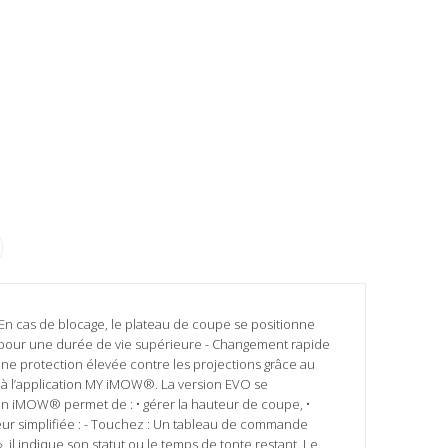
 En cas de blocage, le plateau de coupe se positionne
pe pour une durée de vie supérieure - Changement rapide
ne protection élevée contre les projections grâce au
 à l’application MY iMOW®. La version EVO se
ion iMOW® permet de : • gérer la hauteur de coupe, •
ateur simplifiée : - Touchez : Un tableau de commande
 il indique son statut ou le temps de tonte restant. Le