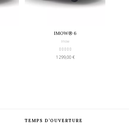
IMOW® 6
TO
Imow
1 299,00 €
TEMPS D’OUVERTURE