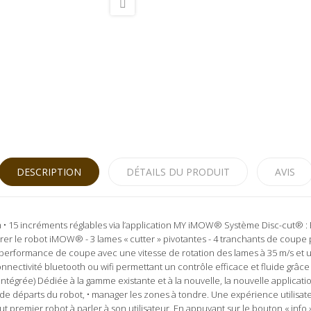
DESCRIPTION
DÉTAILS DU PRODUIT
AVIS
m • 15 incréments réglables via l’application MY iMOW® Système Disc-cut® :
érer le robot iMOW® - 3 lames « cutter » pivotantes - 4 tranchants de cou
performance de coupe avec une vitesse de rotation des lames à 35 m/s et u
ectivité bluetooth ou wifi permettant un contrôle efficace et fluide grâce
ntégrée) Dédiée à la gamme existante et à la nouvelle, la nouvelle applicat
ints de départs du robot, • manager les zones à tondre. Une expérience utilis
premier robot à parler à son utilisateur. En appuyant sur le bouton « info »,