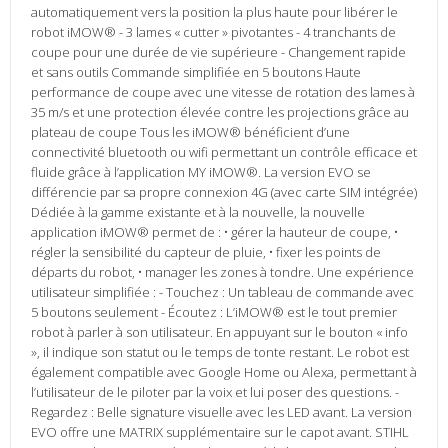
automatiquement vers la position la plus haute pour libérer le
robot iMOW® - 3 lames « cutter » pivotantes - 4 tranchants de
coupe pour une durée de vie supérieure - Changement rapide
et sans outils Commande simplifiée en 5 boutons Haute
performance de coupe avec une vitesse de rotation des lames à
35 m/s et une protection élevée contre les projections grâce au
plateau de coupe Tous les iMOW® bénéficient d’une
connectivité bluetooth ou wifi permettant un contrôle efficace et
fluide grâce à l’application MY iMOW®. La version EVO se
différencie par sa propre connexion 4G (avec carte SIM intégrée)
Dédiée à la gamme existante et à la nouvelle, la nouvelle
application iMOW® permet de : • gérer la hauteur de coupe, •
régler la sensibilité du capteur de pluie, • fixer les points de
départs du robot, • manager les zones à tondre. Une expérience
utilisateur simplifiée : - Touchez : Un tableau de commande avec
5 boutons seulement - Écoutez : L’iMOW® est le tout premier
robot à parler à son utilisateur. En appuyant sur le bouton « info
», il indique son statut ou le temps de tonte restant. Le robot est
également compatible avec Google Home ou Alexa, permettant à
l’utilisateur de le piloter par la voix et lui poser des questions. -
Regardez : Belle signature visuelle avec les LED avant. La version
EVO offre une MATRIX supplémentaire sur le capot avant. STIHL