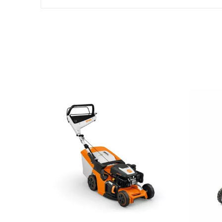
Référence
RM453.3V
Fiche technique
Moteur
Volume du bac (L)
Niveau sonore en dB (A)