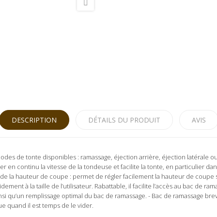
DESCRIPTION
DÉTAILS DU PRODUIT
AVIS
odes de tonte disponibles : ramassage, éjection arrière, éjection latérale ou
er en continu la vitesse de la tondeuse et facilite la tonte, en particulier da
 de la hauteur de coupe : permet de régler facilement la hauteur de coupe 
ment à la taille de l’utilisateur. Rabattable, il facilite l’accès au bac de ra
ainsi qu’un remplissage optimal du bac de ramassage. - Bac de ramassage br
e quand il est temps de le vider.