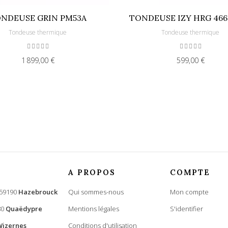
NDEUSE GRIN PM53A
TONDEUSE IZY HRG 466
Tondeuse thermique
Tondeuse thermique
1 899,00 €
599,00 €
A PROPOS
COMPTE
 59190
Hazebrouck
Qui sommes-nous
Mon compte
80
Quaëdypre
Mentions légales
S'identifier
Wizernes
Conditions d'utilisation