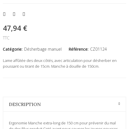
47,94 €
TTC
Catégorie:
Désherbage manuel
Référence:
CZ01124
Lame affûtée des deux côtés, avec articulation pour désherber en
poussant ou tirant de 15cm. Manche à douille de 150cm.
DESCRIPTION
Ergonomie Manche extra-long de 150 cm pour prévenir du mal
de dos Plus produit Coté avant pour couper les jeunes pousses