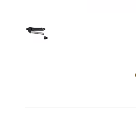
Aucun avis client pour le moment.
Référence
CE02138
Références spécifiques
EAN13