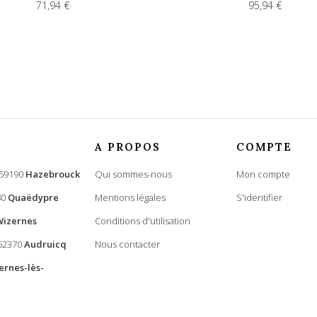
71,94 €
95,94 €
A PROPOS
COMPTE
 59190
Hazebrouck
Qui sommes-nous
Mon compte
80
Quaëdypre
Mentions légales
S'identifier
Wizernes
Conditions d'utilisation
 62370
Audruicq
Nous contacter
ernes-lès-