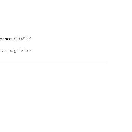
érence:
CE02138
avec poignée Inox.