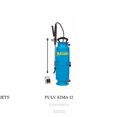
JETS
PULV. KIMA 12
CO
Pulvérisateurs