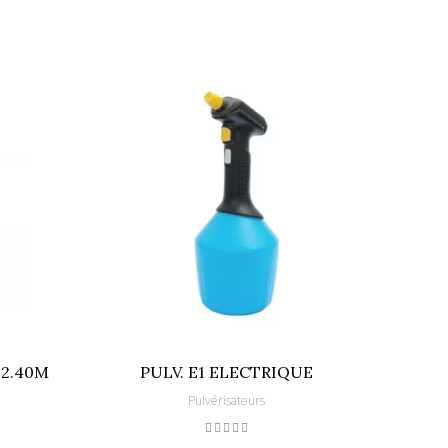
 2.40M
PULV. E1 ELECTRIQUE
K
Pulvérisateurs