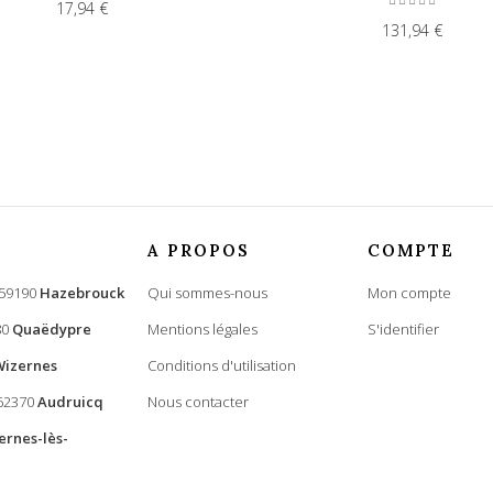
17,94 €
131,94 €
A PROPOS
COMPTE
 59190
Hazebrouck
Qui sommes-nous
Mon compte
80
Quaëdypre
Mentions légales
S'identifier
Wizernes
Conditions d'utilisation
 62370
Audruicq
Nous contacter
ernes-lès-