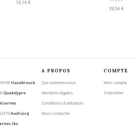
16,14 €
39,54 €
A PROPOS
COMPTE
 59190
Hazebrouck
Qui sommes-nous
Mon compte
80
Quaëdypre
Mentions légales
S'identifier
Wizernes
Conditions d'utilisation
 62370
Audruicq
Nous contacter
ernes-lès-