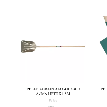
Largeur de travail
Longueur du manche
Références spécifiques
EAN13
PELLE AGRAIN ALU 410X300
PE
A/MA HETRE 1,3M
Pelles