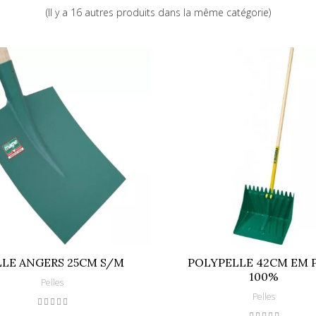
(Il y a 16 autres produits dans la même catégorie)
24 cm
120 cm
3157882832131
LLE ANGERS 25CM S/M
POLYPELLE 42CM EM 
100%
Pelles
Pelles