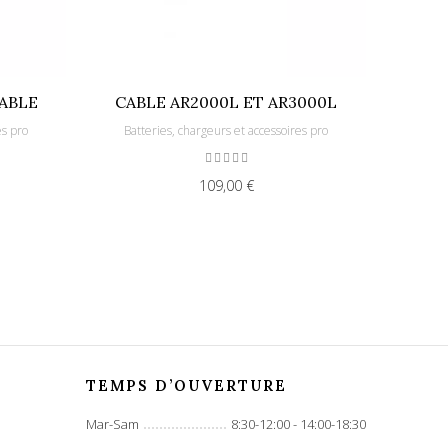
CABLE
CABLE AR2000L ET AR3000L
es pro
Batteries, chargeurs et accessoires pro
Batt
109,00 €
TEMPS D’OUVERTURE
Mar-Sam
8:30-12:00 - 14:00-18:30