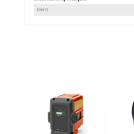
EAN13
Aucun avis client pour le moment.