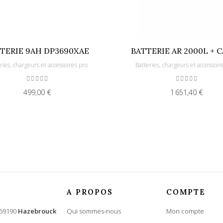
TERIE 9AH DP3690XAE
BATTERIE AR 2000L + 
ries, chargeurs et accessoires pro
Batteries, chargeurs et accessoir
499,00 €
1 651,40 €
A PROPOS
COMPTE
 59190
Hazebrouck
Qui sommes-nous
Mon compte