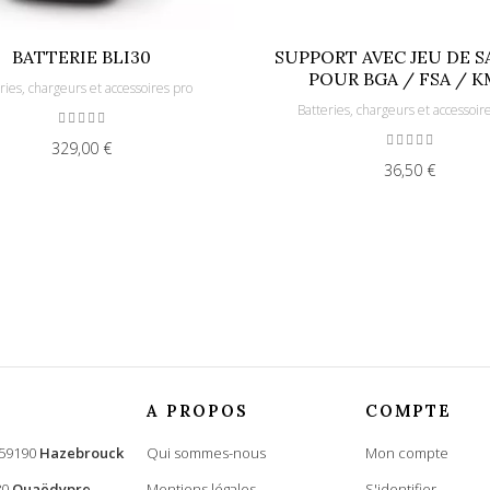
BATTERIE BLI30
SUPPORT AVEC JEU DE 
POUR BGA / FSA / K
ries, chargeurs et accessoires pro
Batteries, chargeurs et accessoir
329,00 €
36,50 €
A PROPOS
COMPTE
 59190
Hazebrouck
Qui sommes-nous
Mon compte
80
Quaëdypre
Mentions légales
S'identifier