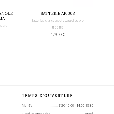
SANGLE
BATTERIE AK 30S
BA
MA
Batteries, chargeurs et accessoires pro
Batt
es pro
179,00 €
TEMPS D’OUVERTURE
Mar-Sam
8:30-12:00 - 14:00-18:30
Lundi et dimanche
Fermé